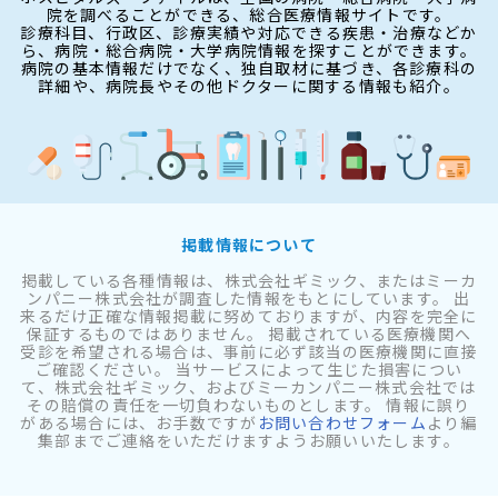
院を調べることができる、総合医療情報サイトです。
診療科目、行政区、診療実績や対応できる疾患・治療などか
ら、病院・総合病院・大学病院情報を探すことができます。
病院の基本情報だけでなく、独自取材に基づき、各診療科の
詳細や、病院長やその他ドクターに関する情報も紹介。
掲載情報について
掲載している各種情報は、株式会社ギミック、またはミーカ
ンパニー株式会社が調査した情報をもとにしています。 出
来るだけ正確な情報掲載に努めておりますが、内容を完全に
保証するものではありません。 掲載されている医療機関へ
受診を希望される場合は、事前に必ず該当の医療機関に直接
ご確認ください。 当サービスによって生じた損害につい
て、株式会社ギミック、およびミーカンパニー株式会社では
その賠償の責任を一切負わないものとします。 情報に誤り
がある場合には、お手数ですが
お問い合わせフォーム
より編
集部までご連絡をいただけますようお願いいたします。