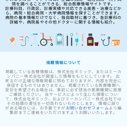
院を調べることができる、総合医療情報サイトです。
診療科目、行政区、診療実績や対応できる疾患・治療などか
ら、病院・総合病院・大学病院情報を探すことができます。
病院の基本情報だけでなく、独自取材に基づき、各診療科の
詳細や、病院長やその他ドクターに関する情報も紹介。
掲載情報について
掲載している各種情報は、株式会社ギミック、またはミーカ
ンパニー株式会社が調査した情報をもとにしています。 出
来るだけ正確な情報掲載に努めておりますが、内容を完全に
保証するものではありません。 掲載されている医療機関へ
受診を希望される場合は、事前に必ず該当の医療機関に直接
ご確認ください。 当サービスによって生じた損害につい
て、株式会社ギミック、およびミーカンパニー株式会社では
その賠償の責任を一切負わないものとします。 情報に誤り
がある場合には、お手数ですが
お問い合わせフォーム
より編
集部までご連絡をいただけますようお願いいたします。