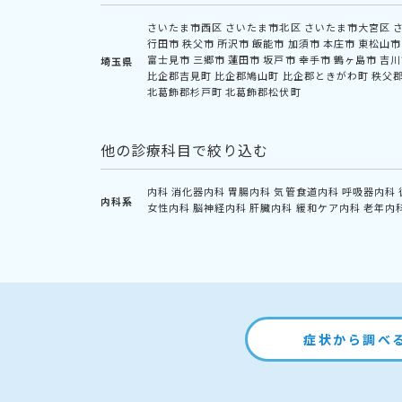
さいたま市西区
さいたま市北区
さいたま市大宮区
行田市
秩父市
所沢市
飯能市
加須市
本庄市
東松山市
富士見市
三郷市
蓮田市
坂戸市
幸手市
鶴ヶ島市
吉川
埼玉県
比企郡吉見町
比企郡鳩山町
比企郡ときがわ町
秩父
北葛飾郡杉戸町
北葛飾郡松伏町
他の診療科目で絞り込む
内科
消化器内科
胃腸内科
気管食道内科
呼吸器内科
内科系
女性内科
脳神経内科
肝臓内科
緩和ケア内科
老年内
症状から調べ