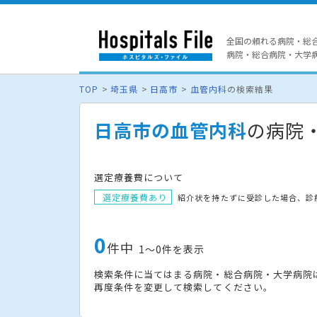
全国の頼れる病院・総
病院・総合病院・大学病院
TOP
埼玉県
日高市
血管内科
の検索結果
日高市の血管内科
の病院
選定療養費について
選定療養費あり
紹介状を持たずに受診した場合、診
0
件中
1〜0件を表示
検索条件に当てはまる病院・総合病院・大学病院
再度条件を変更して検索してください。