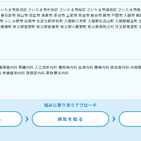
さいたま市見沼区
さいたま市中央区
さいたま市桜区
さいたま市浦和区
さいたま市南
春日部市
狭山市
羽生市
鴻巣市
深谷市
上尾市
草加市
越谷市
蕨市
戸田市
入間市
朝
市
ふじみ野市
白岡市
北足立郡伊奈町
入間郡三芳町
入間郡毛呂山町
入間郡越生町
郡横瀬町
秩父郡皆野町
秩父郡長瀞町
秩父郡小鹿野町
秩父郡東秩父村
児玉郡美里町
循環器内科
腎臓内科
人工透析内科
糖尿病内科
血液内科
腫瘍内科
感染症内科
内視
科
疼痛緩和内科
頭頸部内科
薬物療法内科
悩みに寄り添うアプローチ
る
病気を知る