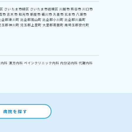
区
さいたま市緑区
さいたま市岩槻区
川越市
熊谷市
川口市
霞市
志木市
和光市
新座市
桶川市
久喜市
北本市
八潮市
比企郡滑川町
比企郡嵐山町
比企郡小川町
比企郡川島町
児玉郡神川町
児玉郡上里町
大里郡寄居町
南埼玉郡宮代町
鏡内科
漢方内科
ペインクリニック内科
内分泌内科
代謝内科
病院を探す