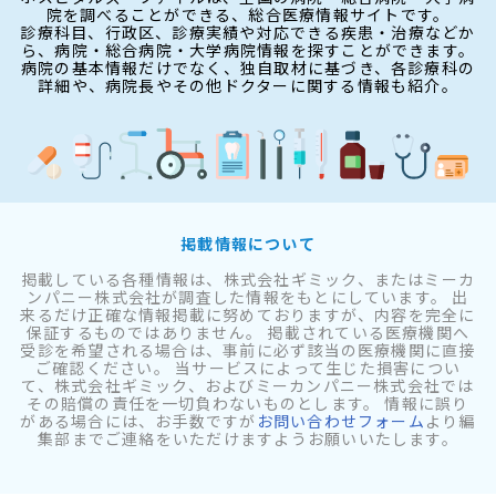
院を調べることができる、総合医療情報サイトです。
診療科目、行政区、診療実績や対応できる疾患・治療などか
ら、病院・総合病院・大学病院情報を探すことができます。
病院の基本情報だけでなく、独自取材に基づき、各診療科の
詳細や、病院長やその他ドクターに関する情報も紹介。
掲載情報について
掲載している各種情報は、株式会社ギミック、またはミーカ
ンパニー株式会社が調査した情報をもとにしています。 出
来るだけ正確な情報掲載に努めておりますが、内容を完全に
保証するものではありません。 掲載されている医療機関へ
受診を希望される場合は、事前に必ず該当の医療機関に直接
ご確認ください。 当サービスによって生じた損害につい
て、株式会社ギミック、およびミーカンパニー株式会社では
その賠償の責任を一切負わないものとします。 情報に誤り
がある場合には、お手数ですが
お問い合わせフォーム
より編
集部までご連絡をいただけますようお願いいたします。