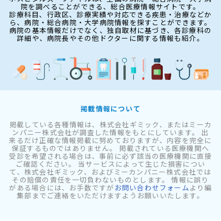
院を調べることができる、総合医療情報サイトです。
診療科目、行政区、診療実績や対応できる疾患・治療などか
ら、病院・総合病院・大学病院情報を探すことができます。
病院の基本情報だけでなく、独自取材に基づき、各診療科の
詳細や、病院長やその他ドクターに関する情報も紹介。
掲載情報について
掲載している各種情報は、株式会社ギミック、またはミーカ
ンパニー株式会社が調査した情報をもとにしています。 出
来るだけ正確な情報掲載に努めておりますが、内容を完全に
保証するものではありません。 掲載されている医療機関へ
受診を希望される場合は、事前に必ず該当の医療機関に直接
ご確認ください。 当サービスによって生じた損害につい
て、株式会社ギミック、およびミーカンパニー株式会社では
その賠償の責任を一切負わないものとします。 情報に誤り
がある場合には、お手数ですが
お問い合わせフォーム
より編
集部までご連絡をいただけますようお願いいたします。