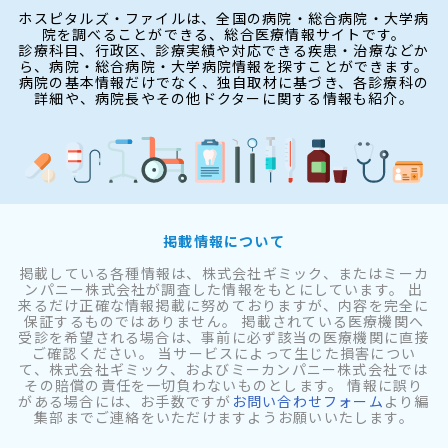
ホスピタルズ・ファイルは、全国の病院・総合病院・大学病
院を調べることができる、総合医療情報サイトです。
診療科目、行政区、診療実績や対応できる疾患・治療などか
ら、病院・総合病院・大学病院情報を探すことができます。
病院の基本情報だけでなく、独自取材に基づき、各診療科の
詳細や、病院長やその他ドクターに関する情報も紹介。
掲載情報について
掲載している各種情報は、株式会社ギミック、またはミーカ
ンパニー株式会社が調査した情報をもとにしています。 出
来るだけ正確な情報掲載に努めておりますが、内容を完全に
保証するものではありません。 掲載されている医療機関へ
受診を希望される場合は、事前に必ず該当の医療機関に直接
ご確認ください。 当サービスによって生じた損害につい
て、株式会社ギミック、およびミーカンパニー株式会社では
その賠償の責任を一切負わないものとします。 情報に誤り
がある場合には、お手数ですが
お問い合わせフォーム
より編
集部までご連絡をいただけますようお願いいたします。