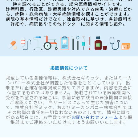
院を調べることができる、総合医療情報サイトです。
診療科目、行政区、診療実績や対応できる疾患・治療などか
ら、病院・総合病院・大学病院情報を探すことができます。
病院の基本情報だけでなく、独自取材に基づき、各診療科の
詳細や、病院長やその他ドクターに関する情報も紹介。
掲載情報について
掲載している各種情報は、株式会社ギミック、またはミーカ
ンパニー株式会社が調査した情報をもとにしています。 出
来るだけ正確な情報掲載に努めておりますが、内容を完全に
保証するものではありません。 掲載されている医療機関へ
受診を希望される場合は、事前に必ず該当の医療機関に直接
ご確認ください。 当サービスによって生じた損害につい
て、株式会社ギミック、およびミーカンパニー株式会社では
その賠償の責任を一切負わないものとします。 情報に誤り
がある場合には、お手数ですが
お問い合わせフォーム
より編
集部までご連絡をいただけますようお願いいたします。