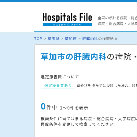
全国の頼れる病院・総
病院・総合病院・大学病院
TOP
埼玉県
草加市
肝臓内科
の検索結果
草加市の肝臓内科
の病院
選定療養費について
選定療養費あり
紹介状を持たずに受診した場合、診
0
件中
1〜0件を表示
検索条件に当てはまる病院・総合病院・大学病院
再度条件を変更して検索してください。