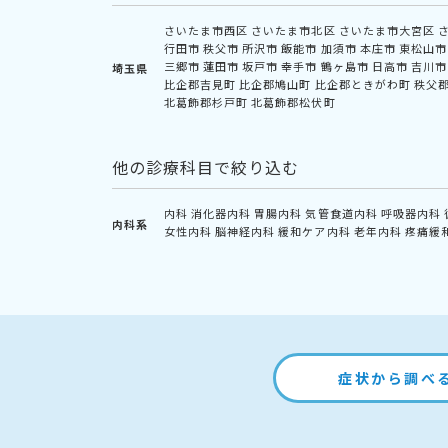
さいたま市西区
さいたま市北区
さいたま市大宮区
行田市
秩父市
所沢市
飯能市
加須市
本庄市
東松山市
三郷市
蓮田市
坂戸市
幸手市
鶴ヶ島市
日高市
吉川市
埼玉県
比企郡吉見町
比企郡鳩山町
比企郡ときがわ町
秩父
北葛飾郡杉戸町
北葛飾郡松伏町
他の診療科目で絞り込む
内科
消化器内科
胃腸内科
気管食道内科
呼吸器内科
内科系
女性内科
脳神経内科
緩和ケア内科
老年内科
疼痛緩
症状から調べ