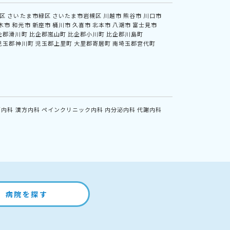
区
さいたま市緑区
さいたま市岩槻区
川越市
熊谷市
川口市
木市
和光市
新座市
桶川市
久喜市
北本市
八潮市
富士見市
企郡滑川町
比企郡嵐山町
比企郡小川町
比企郡川島町
児玉郡神川町
児玉郡上里町
大里郡寄居町
南埼玉郡宮代町
鏡内科
漢方内科
ペインクリニック内科
内分泌内科
代謝内科
病院を探す