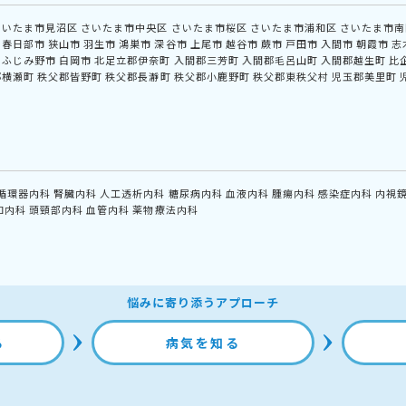
さいたま市見沼区
さいたま市中央区
さいたま市桜区
さいたま市浦和区
さいたま市南
春日部市
狭山市
羽生市
鴻巣市
深谷市
上尾市
越谷市
蕨市
戸田市
入間市
朝霞市
志
ふじみ野市
白岡市
北足立郡伊奈町
入間郡三芳町
入間郡毛呂山町
入間郡越生町
比
郡横瀬町
秩父郡皆野町
秩父郡長瀞町
秩父郡小鹿野町
秩父郡東秩父村
児玉郡美里町
循環器内科
腎臓内科
人工透析内科
糖尿病内科
血液内科
腫瘍内科
感染症内科
内視
和内科
頭頸部内科
血管内科
薬物療法内科
悩みに寄り添うアプローチ
る
病気を知る