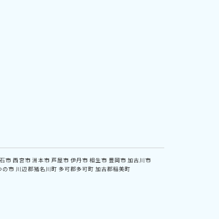
石市
西宮市
洲本市
芦屋市
伊丹市
相生市
豊岡市
加古川市
つの市
川辺郡猪名川町
多可郡多可町
加古郡稲美町