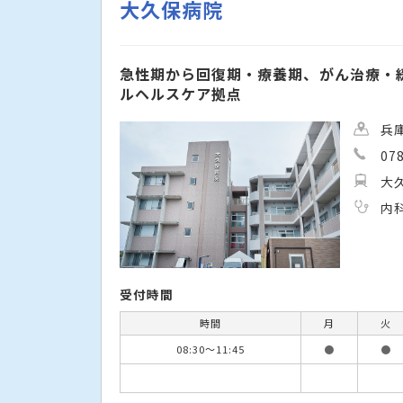
大久保病院
急性期から回復期・療養期、がん治療・
ルヘルスケア拠点
兵
07
大
内
受付時間
時間
月
火
08:30〜11:45
●
●