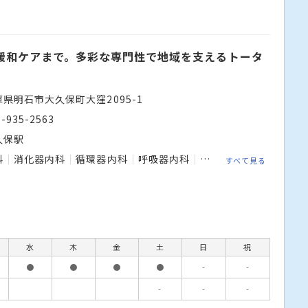
緩和ケアまで。多彩な専門性で地域を支えるトータ
庫県明石市大久保町大窪2095-1
8-935-2563
久保駅
科
消化器内科
循環器内科
呼吸器内科
腎臓内科
糖尿病内科
すべて見る
水
木
金
土
日
祝
●
●
●
●
-
-
-
-
-