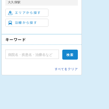
大久保駅
エリアから探す
沿線から探す
キーワード
外科
整形外科
脳神経外科
救急科
産婦人科
リハビリテー
すべてをクリア