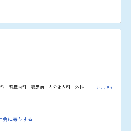
内科
腎臓内科
糖尿病・内分泌内科
外科
消化器外科
呼吸器
すべて見る
社会に寄与する