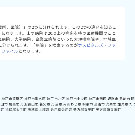
療所、医院）」の2つに分けられます。この2つの違いを知るこ
うになります。まず病院は20以上の病床を持つ医療機関のこと
立病院、大学病院、企業立病院といった大規模病院や、地域医
に分けられます。「病院」を検索するのが
ホスピタルズ・ファ
・ファイル
となります。
区
神戸市須磨区
神戸市垂水区
神戸市北区
神戸市中央区
神戸市西区
姫路市
尼崎市
明
三田市
加西市
丹波篠山市
養父市
丹波市
南あわじ市
朝来市
淡路市
宍粟市
加東市
た
河町
揖保郡太子町
赤穂郡上郡町
佐用郡佐用町
美方郡香美町
美方郡新温泉町