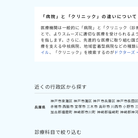
「病院」と「クリニック」の違いについて
医療機関は一般的に「病院」と「クリニック（診
とで、よりスムーズに適切な医療を受けられるよ
を指します。さらに、先進的な医療に取り組む国
療を支える中核病院、地域密着型病院などの種類
イル
、「クリニック」を検索するのが
ドクターズ
近くの行政区から探す
神戸市東灘区
神戸市灘区
神戸市兵庫区
神戸市長田
赤穂市
西脇市
宝塚市
三木市
高砂市
川西市
小野市
兵庫県
加古郡播磨町
神崎郡市川町
神崎郡福崎町
神崎郡神
診療科目で絞り込む