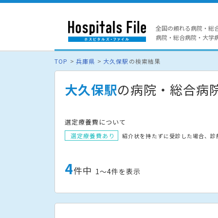
全国の頼れる病院・総
病院・総合病院・大学病院
TOP
兵庫県
大久保駅
の検索結果
大久保駅
の病院・総合病
選定療養費について
選定療養費あり
紹介状を持たずに受診した場合、診
4
件中
1〜4件を表示