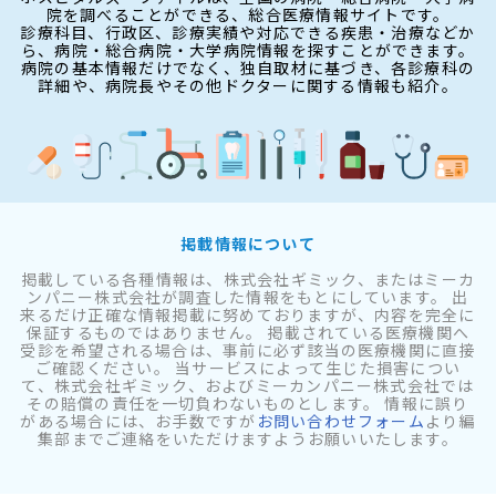
院を調べることができる、総合医療情報サイトです。
診療科目、行政区、診療実績や対応できる疾患・治療などか
ら、病院・総合病院・大学病院情報を探すことができます。
病院の基本情報だけでなく、独自取材に基づき、各診療科の
詳細や、病院長やその他ドクターに関する情報も紹介。
掲載情報について
掲載している各種情報は、株式会社ギミック、またはミーカ
ンパニー株式会社が調査した情報をもとにしています。 出
来るだけ正確な情報掲載に努めておりますが、内容を完全に
保証するものではありません。 掲載されている医療機関へ
受診を希望される場合は、事前に必ず該当の医療機関に直接
ご確認ください。 当サービスによって生じた損害につい
て、株式会社ギミック、およびミーカンパニー株式会社では
その賠償の責任を一切負わないものとします。 情報に誤り
がある場合には、お手数ですが
お問い合わせフォーム
より編
集部までご連絡をいただけますようお願いいたします。