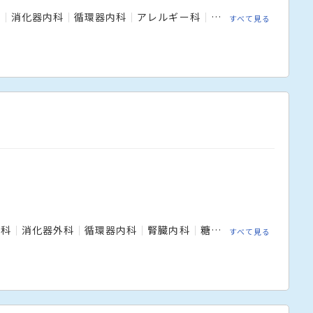
科
消化器内科
循環器内科
アレルギー科
リウマチ科
小児科
すべて見る
内科
消化器外科
循環器内科
腎臓内科
糖尿病内科
内分泌内
すべて見る