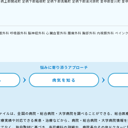
足柄上郡開成町
足柄下郡箱根町
足柄下郡真鶴町
足柄下郡湯河原町
愛甲郡愛川町
愛
道外科
呼吸器外科
脳神経外科
心臓血管外科
腫瘍外科
胸部外科
内視鏡外科
ペイン
悩みに寄り添うアプローチ
る
病気を知る
ァイルは、全国の病院・総合病院・大学病院を調べることができる、総合医
診療実績や対応できる疾患・治療などから、病院・総合病院・大学病院情報を
けでなく、独自取材に基づき、各診療科の詳細や、病院長やその他ドクターに