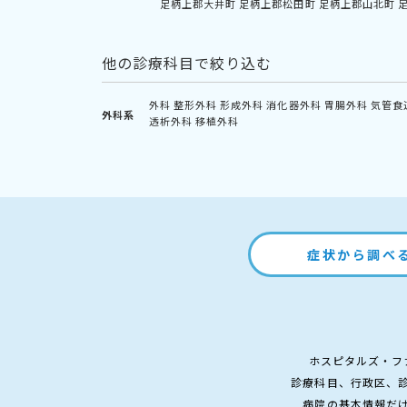
足柄上郡大井町
足柄上郡松田町
足柄上郡山北町
他の診療科目で絞り込む
外科
整形外科
形成外科
消化器外科
胃腸外科
気管食
外科系
透析外科
移植外科
症状から調べ
ホスピタルズ・フ
診療科目、行政区、
病院の基本情報だ