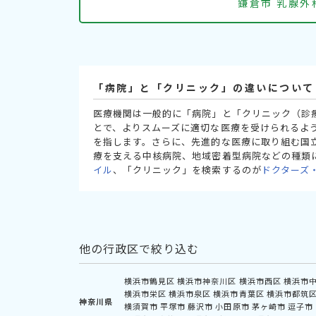
鎌倉市 乳腺
「病院」と「クリニック」の違いについて
医療機関は一般的に「病院」と「クリニック（診
とで、よりスムーズに適切な医療を受けられるよ
を指します。さらに、先進的な医療に取り組む国
療を支える中核病院、地域密着型病院などの種類
イル
、「クリニック」を検索するのが
ドクターズ
他の行政区で絞り込む
横浜市鶴見区
横浜市神奈川区
横浜市西区
横浜市
横浜市栄区
横浜市泉区
横浜市青葉区
横浜市都筑
神奈川県
横須賀市
平塚市
藤沢市
小田原市
茅ヶ崎市
逗子市