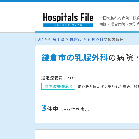
全国の頼れる病院・総
病院・総合病院・大学病院
TOP
神奈川県
鎌倉市
乳腺外科
の検索結果
鎌倉市の乳腺外科
の病院
選定療養費について
選定療養費あり
紹介状を持たずに受診した場合、診
3
件中
1〜3件を表示