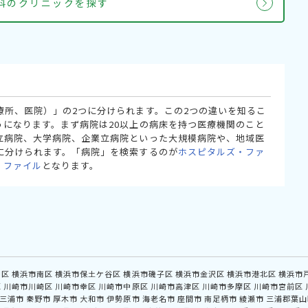
外科のクリニックを探す
療所、医院）」の2つに分けられます。この2つの違いを知るこ
うになります。まず病院は20以上の病床を持つ医療機関のこと
立病院、大学病院、企業立病院といった大規模病院や、地域医
に分けられます。「病院」を検索するのが
ホスピタルズ・ファ
・ファイル
となります。
中区
横浜市南区
横浜市保土ケ谷区
横浜市磯子区
横浜市金沢区
横浜市港北区
横浜市
区
川崎市川崎区
川崎市幸区
川崎市中原区
川崎市高津区
川崎市多摩区
川崎市宮前区
三浦市
秦野市
厚木市
大和市
伊勢原市
海老名市
座間市
南足柄市
綾瀬市
三浦郡葉山