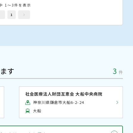
中 1～3件を表示
1
ます
3
件
社会医療法人財団互恵会 大船中央病院
神奈川県鎌倉市大船6-2-24
大船