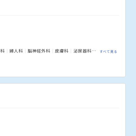
外科
婦人科
脳神経外科
皮膚科
泌尿器科
放射線科
リハビ
すべて見る