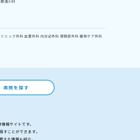
甲郡清川村
クリニック外科
血管外科
内分泌外科
頭頸部外科
緩和ケア外科
病院を探す
療情報サイトです。
探すことができます。
関する情報も紹介。