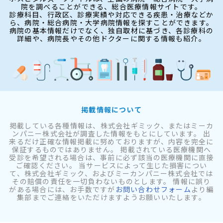
院を調べることができる、総合医療情報サイトです。
診療科目、行政区、診療実績や対応できる疾患・治療などか
ら、病院・総合病院・大学病院情報を探すことができます。
病院の基本情報だけでなく、独自取材に基づき、各診療科の
詳細や、病院長やその他ドクターに関する情報も紹介。
掲載情報について
掲載している各種情報は、株式会社ギミック、またはミーカ
ンパニー株式会社が調査した情報をもとにしています。 出
来るだけ正確な情報掲載に努めておりますが、内容を完全に
保証するものではありません。 掲載されている医療機関へ
受診を希望される場合は、事前に必ず該当の医療機関に直接
ご確認ください。 当サービスによって生じた損害につい
て、株式会社ギミック、およびミーカンパニー株式会社では
その賠償の責任を一切負わないものとします。 情報に誤り
がある場合には、お手数ですが
お問い合わせフォーム
より編
集部までご連絡をいただけますようお願いいたします。