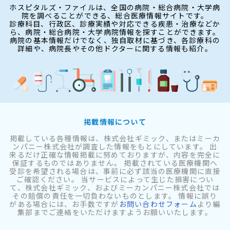
ホスピタルズ・ファイルは、全国の病院・総合病院・大学病
院を調べることができる、総合医療情報サイトです。
診療科目、行政区、診療実績や対応できる疾患・治療などか
ら、病院・総合病院・大学病院情報を探すことができます。
病院の基本情報だけでなく、独自取材に基づき、各診療科の
詳細や、病院長やその他ドクターに関する情報も紹介。
掲載情報について
掲載している各種情報は、株式会社ギミック、またはミーカ
ンパニー株式会社が調査した情報をもとにしています。 出
来るだけ正確な情報掲載に努めておりますが、内容を完全に
保証するものではありません。 掲載されている医療機関へ
受診を希望される場合は、事前に必ず該当の医療機関に直接
ご確認ください。 当サービスによって生じた損害につい
て、株式会社ギミック、およびミーカンパニー株式会社では
その賠償の責任を一切負わないものとします。 情報に誤り
がある場合には、お手数ですが
お問い合わせフォーム
より編
集部までご連絡をいただけますようお願いいたします。