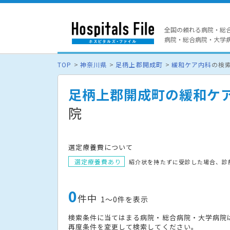
全国の頼れる病院・総
病院・総合病院・大学病院
TOP
神奈川県
足柄上郡開成町
緩和ケア内科
の検
足柄上郡開成町の緩和ケ
院
選定療養費について
選定療養費あり
紹介状を持たずに受診した場合、診
0
件中
1〜0件を表示
検索条件に当てはまる病院・総合病院・大学病院
再度条件を変更して検索してください。