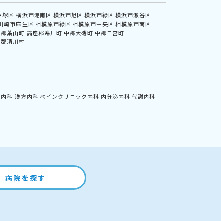
戸塚区
横浜市港南区
横浜市旭区
横浜市緑区
横浜市瀬谷区
川崎市麻生区
相模原市緑区
相模原市中央区
相模原市南区
浦郡葉山町
高座郡寒川町
中郡大磯町
中郡二宮町
甲郡清川村
鏡内科
漢方内科
ペインクリニック内科
内分泌内科
代謝内科
病院を探す