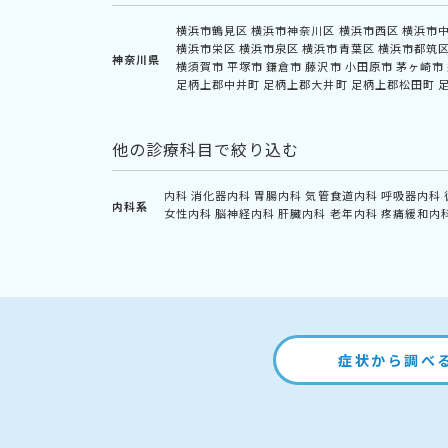
横浜市鶴見区
横浜市神奈川区
横浜市西区
横浜市
横浜市栄区
横浜市泉区
横浜市青葉区
横浜市都筑
神奈川県
横須賀市
平塚市
鎌倉市
藤沢市
小田原市
茅ヶ崎市
足柄上郡中井町
足柄上郡大井町
足柄上郡松田町
他の診療科目で絞り込む
内科
消化器内科
胃腸内科
気管食道内科
呼吸器内科
内科系
女性内科
脳神経内科
肝臓内科
老年内科
疼痛緩和内
症状から調べ