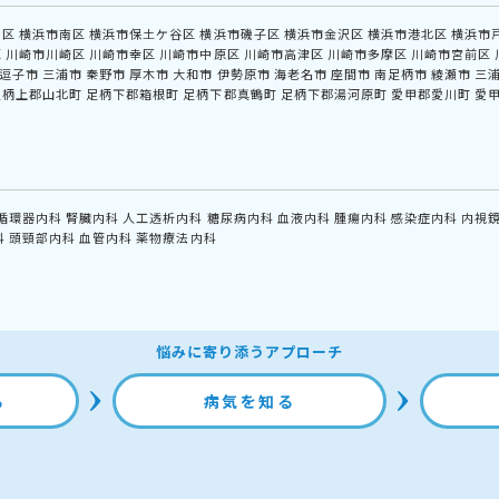
中区
横浜市南区
横浜市保土ケ谷区
横浜市磯子区
横浜市金沢区
横浜市港北区
横浜市
区
川崎市川崎区
川崎市幸区
川崎市中原区
川崎市高津区
川崎市多摩区
川崎市宮前区
逗子市
三浦市
秦野市
厚木市
大和市
伊勢原市
海老名市
座間市
南足柄市
綾瀬市
三
足柄上郡山北町
足柄下郡箱根町
足柄下郡真鶴町
足柄下郡湯河原町
愛甲郡愛川町
愛
循環器内科
腎臓内科
人工透析内科
糖尿病内科
血液内科
腫瘍内科
感染症内科
内視
科
頭頸部内科
血管内科
薬物療法内科
悩みに寄り添うアプローチ
る
病気を知る