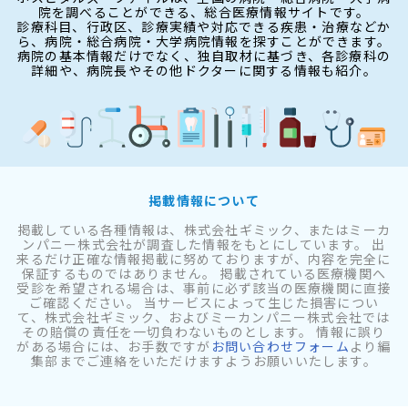
院を調べることができる、総合医療情報サイトです。
診療科目、行政区、診療実績や対応できる疾患・治療などか
ら、病院・総合病院・大学病院情報を探すことができます。
病院の基本情報だけでなく、独自取材に基づき、各診療科の
詳細や、病院長やその他ドクターに関する情報も紹介。
掲載情報について
掲載している各種情報は、株式会社ギミック、またはミーカ
ンパニー株式会社が調査した情報をもとにしています。 出
来るだけ正確な情報掲載に努めておりますが、内容を完全に
保証するものではありません。 掲載されている医療機関へ
受診を希望される場合は、事前に必ず該当の医療機関に直接
ご確認ください。 当サービスによって生じた損害につい
て、株式会社ギミック、およびミーカンパニー株式会社では
その賠償の責任を一切負わないものとします。 情報に誤り
がある場合には、お手数ですが
お問い合わせフォーム
より編
集部までご連絡をいただけますようお願いいたします。