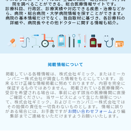
院を調べることができる、総合医療情報サイトです。
診療科目、行政区、診療実績や対応できる疾患・治療などか
ら、病院・総合病院・大学病院情報を探すことができます。
病院の基本情報だけでなく、独自取材に基づき、各診療科の
詳細や、病院長やその他ドクターに関する情報も紹介。
掲載情報について
掲載している各種情報は、株式会社ギミック、またはミーカ
ンパニー株式会社が調査した情報をもとにしています。 出
来るだけ正確な情報掲載に努めておりますが、内容を完全に
保証するものではありません。 掲載されている医療機関へ
受診を希望される場合は、事前に必ず該当の医療機関に直接
ご確認ください。 当サービスによって生じた損害につい
て、株式会社ギミック、およびミーカンパニー株式会社では
その賠償の責任を一切負わないものとします。 情報に誤り
がある場合には、お手数ですが
お問い合わせフォーム
より編
集部までご連絡をいただけますようお願いいたします。