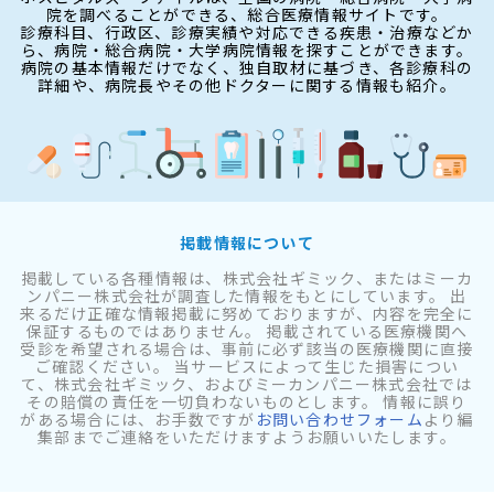
院を調べることができる、総合医療情報サイトです。
診療科目、行政区、診療実績や対応できる疾患・治療などか
ら、病院・総合病院・大学病院情報を探すことができます。
病院の基本情報だけでなく、独自取材に基づき、各診療科の
詳細や、病院長やその他ドクターに関する情報も紹介。
掲載情報について
掲載している各種情報は、株式会社ギミック、またはミーカ
ンパニー株式会社が調査した情報をもとにしています。 出
来るだけ正確な情報掲載に努めておりますが、内容を完全に
保証するものではありません。 掲載されている医療機関へ
受診を希望される場合は、事前に必ず該当の医療機関に直接
ご確認ください。 当サービスによって生じた損害につい
て、株式会社ギミック、およびミーカンパニー株式会社では
その賠償の責任を一切負わないものとします。 情報に誤り
がある場合には、お手数ですが
お問い合わせフォーム
より編
集部までご連絡をいただけますようお願いいたします。