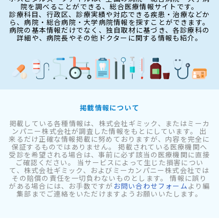
院を調べることができる、総合医療情報サイトです。
診療科目、行政区、診療実績や対応できる疾患・治療などか
ら、病院・総合病院・大学病院情報を探すことができます。
病院の基本情報だけでなく、独自取材に基づき、各診療科の
詳細や、病院長やその他ドクターに関する情報も紹介。
掲載情報について
掲載している各種情報は、株式会社ギミック、またはミーカ
ンパニー株式会社が調査した情報をもとにしています。 出
来るだけ正確な情報掲載に努めておりますが、内容を完全に
保証するものではありません。 掲載されている医療機関へ
受診を希望される場合は、事前に必ず該当の医療機関に直接
ご確認ください。 当サービスによって生じた損害につい
て、株式会社ギミック、およびミーカンパニー株式会社では
その賠償の責任を一切負わないものとします。 情報に誤り
がある場合には、お手数ですが
お問い合わせフォーム
より編
集部までご連絡をいただけますようお願いいたします。