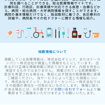
院を調べることができる、総合医療情報サイトです。
診療科目、行政区、診療実績や対応できる疾患・治療などか
ら、病院・総合病院・大学病院情報を探すことができます。
病院の基本情報だけでなく、独自取材に基づき、各診療科の
詳細や、病院長やその他ドクターに関する情報も紹介。
掲載情報について
掲載している各種情報は、株式会社ギミック、またはミーカ
ンパニー株式会社が調査した情報をもとにしています。 出
来るだけ正確な情報掲載に努めておりますが、内容を完全に
保証するものではありません。 掲載されている医療機関へ
受診を希望される場合は、事前に必ず該当の医療機関に直接
ご確認ください。 当サービスによって生じた損害につい
て、株式会社ギミック、およびミーカンパニー株式会社では
その賠償の責任を一切負わないものとします。 情報に誤り
がある場合には、お手数ですが
お問い合わせフォーム
より編
集部までご連絡をいただけますようお願いいたします。