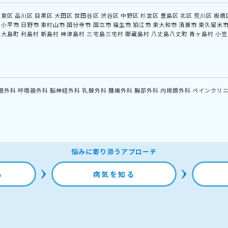
江東区
品川区
目黒区
大田区
世田谷区
渋谷区
中野区
杉並区
豊島区
北区
荒川区
板橋
小平市
日野市
東村山市
国分寺市
国立市
福生市
狛江市
東大和市
清瀬市
東久留米
大島町
利島村
新島村
神津島村
三宅島三宅村
御蔵島村
八丈島八丈町
青ヶ島村
小笠
道外科
呼吸器外科
脳神経外科
乳腺外科
腫瘍外科
胸部外科
内視鏡外科
ペインクリ
悩みに寄り添うアプローチ
る
病気を知る