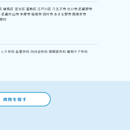
区
練馬区
足立区
葛飾区
江戸川区
八王子市
立川市
武蔵野市
市
武蔵村山市
多摩市
稲城市
羽村市
あきる野市
西東京市
原村
ニック外科
血管外科
内分泌外科
頭頸部外科
緩和ケア外科
病院を探す