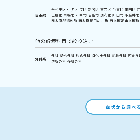
千代田区
中央区
港区
新宿区
文京区
台東区
墨田区
三鷹市
青梅市
府中市
昭島市
調布市
町田市
小金井市
東京都
西多摩郡瑞穂町
西多摩郡日の出町
西多摩郡奥多摩町
他の診療科目で絞り込む
外科
整形外科
形成外科
消化器外科
胃腸外科
気管食
外科系
透析外科
移植外科
症状から調べ