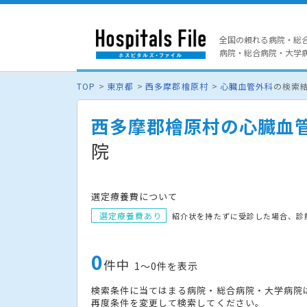
全国の頼れる病院・総
病院・総合病院・大学病院
TOP
東京都
西多摩郡檜原村
心臓血管外科
の検索
西多摩郡檜原村の心臓血
院
選定療養費について
選定療養費あり
紹介状を持たずに受診した場合、診
0
件中
1〜0件を表示
検索条件に当てはまる病院・総合病院・大学病院
再度条件を変更して検索してください。