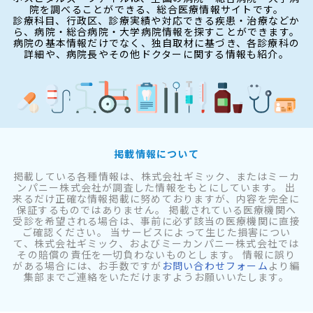
院を調べることができる、総合医療情報サイトです。
診療科目、行政区、診療実績や対応できる疾患・治療などか
ら、病院・総合病院・大学病院情報を探すことができます。
病院の基本情報だけでなく、独自取材に基づき、各診療科の
詳細や、病院長やその他ドクターに関する情報も紹介。
掲載情報について
掲載している各種情報は、株式会社ギミック、またはミーカ
ンパニー株式会社が調査した情報をもとにしています。 出
来るだけ正確な情報掲載に努めておりますが、内容を完全に
保証するものではありません。 掲載されている医療機関へ
受診を希望される場合は、事前に必ず該当の医療機関に直接
ご確認ください。 当サービスによって生じた損害につい
て、株式会社ギミック、およびミーカンパニー株式会社では
その賠償の責任を一切負わないものとします。 情報に誤り
がある場合には、お手数ですが
お問い合わせフォーム
より編
集部までご連絡をいただけますようお願いいたします。