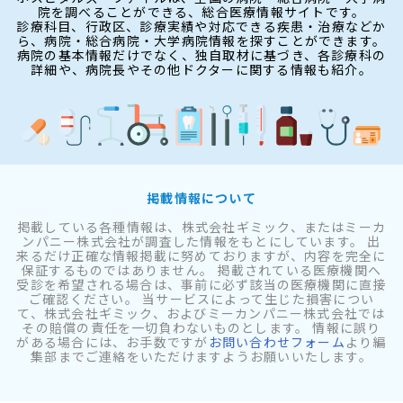
院を調べることができる、総合医療情報サイトです。
診療科目、行政区、診療実績や対応できる疾患・治療などか
ら、病院・総合病院・大学病院情報を探すことができます。
病院の基本情報だけでなく、独自取材に基づき、各診療科の
詳細や、病院長やその他ドクターに関する情報も紹介。
掲載情報について
掲載している各種情報は、株式会社ギミック、またはミーカ
ンパニー株式会社が調査した情報をもとにしています。 出
来るだけ正確な情報掲載に努めておりますが、内容を完全に
保証するものではありません。 掲載されている医療機関へ
受診を希望される場合は、事前に必ず該当の医療機関に直接
ご確認ください。 当サービスによって生じた損害につい
て、株式会社ギミック、およびミーカンパニー株式会社では
その賠償の責任を一切負わないものとします。 情報に誤り
がある場合には、お手数ですが
お問い合わせフォーム
より編
集部までご連絡をいただけますようお願いいたします。