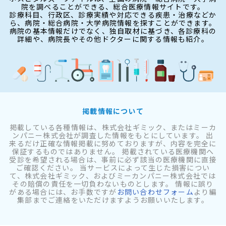
院を調べることができる、総合医療情報サイトです。
診療科目、行政区、診療実績や対応できる疾患・治療などか
ら、病院・総合病院・大学病院情報を探すことができます。
病院の基本情報だけでなく、独自取材に基づき、各診療科の
詳細や、病院長やその他ドクターに関する情報も紹介。
掲載情報について
掲載している各種情報は、株式会社ギミック、またはミーカ
ンパニー株式会社が調査した情報をもとにしています。 出
来るだけ正確な情報掲載に努めておりますが、内容を完全に
保証するものではありません。 掲載されている医療機関へ
受診を希望される場合は、事前に必ず該当の医療機関に直接
ご確認ください。 当サービスによって生じた損害につい
て、株式会社ギミック、およびミーカンパニー株式会社では
その賠償の責任を一切負わないものとします。 情報に誤り
がある場合には、お手数ですが
お問い合わせフォーム
より編
集部までご連絡をいただけますようお願いいたします。