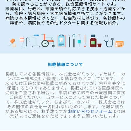
院を調べることができる、総合医療情報サイトです。
診療科目、行政区、診療実績や対応できる疾患・治療などか
ら、病院・総合病院・大学病院情報を探すことができます。
病院の基本情報だけでなく、独自取材に基づき、各診療科の
詳細や、病院長やその他ドクターに関する情報も紹介。
掲載情報について
掲載している各種情報は、株式会社ギミック、またはミーカ
ンパニー株式会社が調査した情報をもとにしています。 出
来るだけ正確な情報掲載に努めておりますが、内容を完全に
保証するものではありません。 掲載されている医療機関へ
受診を希望される場合は、事前に必ず該当の医療機関に直接
ご確認ください。 当サービスによって生じた損害につい
て、株式会社ギミック、およびミーカンパニー株式会社では
その賠償の責任を一切負わないものとします。 情報に誤り
がある場合には、お手数ですが
お問い合わせフォーム
より編
集部までご連絡をいただけますようお願いいたします。