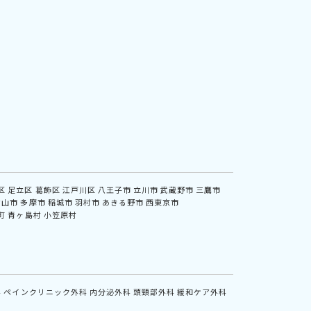
区
足立区
葛飾区
江戸川区
八王子市
立川市
武蔵野市
三鷹市
村山市
多摩市
稲城市
羽村市
あきる野市
西東京市
町
青ヶ島村
小笠原村
科
ペインクリニック外科
内分泌外科
頭頸部外科
緩和ケア外科