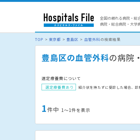
全国の頼れる病院・総
病院・総合病院・大学病院
TOP
東京都
豊島区
血管外科
の検索結果
豊島区の血管外科
の病院
選定療養費について
選定療養費あり
紹介状を持たずに受診した場合、診
1
件中
1〜1件を表示