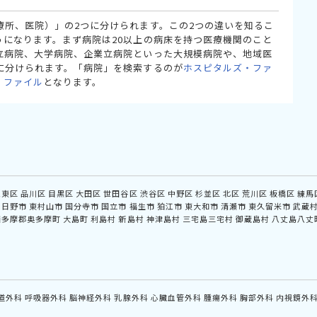
療所、医院）」の2つに分けられます。この2つの違いを知るこ
うになります。まず病院は20以上の病床を持つ医療機関のこと
立病院、大学病院、企業立病院といった大規模病院や、地域医
に分けられます。「病院」を検索するのが
ホスピタルズ・ファ
・ファイル
となります。
江東区
品川区
目黒区
大田区
世田谷区
渋谷区
中野区
杉並区
北区
荒川区
板橋区
練馬
日野市
東村山市
国分寺市
国立市
福生市
狛江市
東大和市
清瀬市
東久留米市
武蔵
西多摩郡奥多摩町
大島町
利島村
新島村
神津島村
三宅島三宅村
御蔵島村
八丈島八丈
道外科
呼吸器外科
脳神経外科
乳腺外科
心臓血管外科
腫瘍外科
胸部外科
内視鏡外