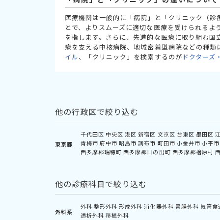
医療機関は一般的に「病院」と「クリニック（診
とで、よりスムーズに適切な医療を受けられるよ
を指します。さらに、先進的な医療に取り組む国
療を支える中核病院、地域密着型病院などの種類
イル
、「クリニック」を検索するのが
ドクターズ
他の行政区で絞り込む
千代田区
中央区
港区
新宿区
文京区
台東区
墨田区
青梅市
府中市
昭島市
調布市
町田市
小金井市
小平市
東京都
西多摩郡瑞穂町
西多摩郡日の出町
西多摩郡檜原村
他の診療科目で絞り込む
外科
整形外科
形成外科
消化器外科
胃腸外科
気管食
外科系
透析外科
移植外科