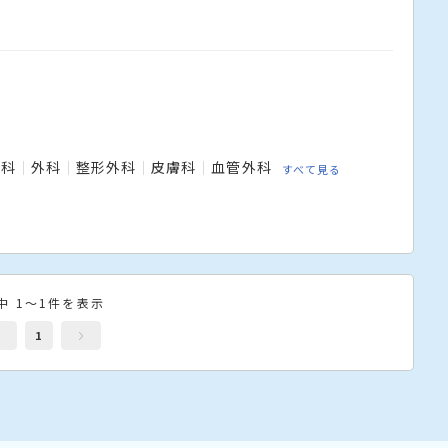
内科
外科
整形外科
皮膚科
血管外科
すべて見る
中 1～1件を表示
1