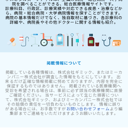
院を調べることができる、総合医療情報サイトです。
診療科目、行政区、診療実績や対応できる疾患・治療などか
ら、病院・総合病院・大学病院情報を探すことができます。
病院の基本情報だけでなく、独自取材に基づき、各診療科の
詳細や、病院長やその他ドクターに関する情報も紹介。
掲載情報について
掲載している各種情報は、株式会社ギミック、またはミーカ
ンパニー株式会社が調査した情報をもとにしています。 出
来るだけ正確な情報掲載に努めておりますが、内容を完全に
保証するものではありません。 掲載されている医療機関へ
受診を希望される場合は、事前に必ず該当の医療機関に直接
ご確認ください。 当サービスによって生じた損害につい
て、株式会社ギミック、およびミーカンパニー株式会社では
その賠償の責任を一切負わないものとします。 情報に誤り
がある場合には、お手数ですが
お問い合わせフォーム
より編
集部までご連絡をいただけますようお願いいたします。