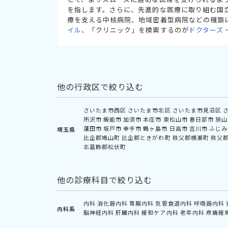
を指します。さらに、先進的な医療に取り組む国
療を支える中核病院、地域密着型病院などの種類
イル
、「クリニック」を検索するのが
ドクターズ
他の行政区で絞り込む
さいたま市西区
さいたま市北区
さいたま市見沼区
所沢市
飯能市
加須市
本庄市
東松山市
春日部市
狭山
蓮田市
坂戸市
幸手市
鶴ヶ島市
日高市
吉川市
ふじみ
埼玉県
比企郡鳩山町
比企郡ときがわ町
秩父郡横瀬町
秩父
北葛飾郡松伏町
他の診療科目で絞り込む
内科
消化器内科
胃腸内科
気管食道内科
呼吸器内科
内科系
脳神経内科
肝臓内科
緩和ケア内科
老年内科
疼痛緩