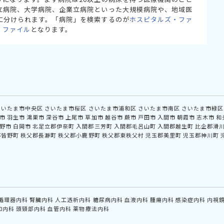
立病院、大学病院、企業立病院といった大規模病院や、地域医
に分けられます。「病院」を検索するのが
ホスピタルズ・ファ
・ファイル
となります。
さいたま市中央区
さいたま市桜区
さいたま市浦和区
さいたま市南区
さいたま市緑区
市
羽生市
鴻巣市
深谷市
上尾市
草加市
越谷市
蕨市
戸田市
入間市
朝霞市
志木市
和
野市
白岡市
北足立郡伊奈町
入間郡三芳町
入間郡毛呂山町
入間郡越生町
比企郡滑
郡皆野町
秩父郡長瀞町
秩父郡小鹿野町
秩父郡東秩父村
児玉郡美里町
児玉郡神川町
循環器内科
腎臓内科
人工透析内科
糖尿病内科
血液内科
腫瘍内科
感染症内科
内視
和内科
頭頸部内科
血管内科
薬物療法内科