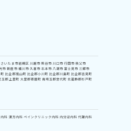
さいたま市岩槻区
川越市
熊谷市
川口市
行田市
秩父市
光市
新座市
桶川市
久喜市
北本市
八潮市
富士見市
三郷市
川町
比企郡嵐山町
比企郡小川町
比企郡川島町
比企郡吉見町
児玉郡上里町
大里郡寄居町
南埼玉郡宮代町
北葛飾郡杉戸町
鏡内科
漢方内科
ペインクリニック内科
内分泌内科
代謝内科