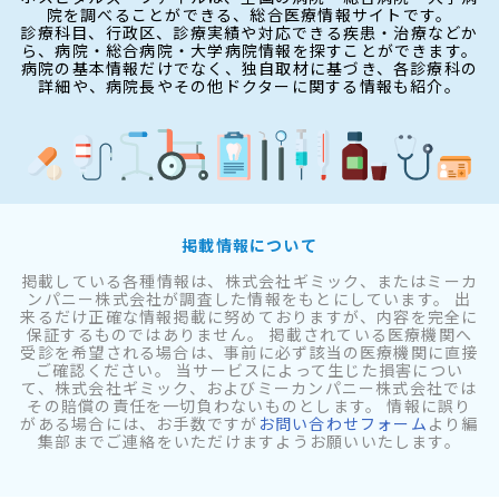
院を調べることができる、総合医療情報サイトです。
診療科目、行政区、診療実績や対応できる疾患・治療などか
ら、病院・総合病院・大学病院情報を探すことができます。
病院の基本情報だけでなく、独自取材に基づき、各診療科の
詳細や、病院長やその他ドクターに関する情報も紹介。
掲載情報について
掲載している各種情報は、株式会社ギミック、またはミーカ
ンパニー株式会社が調査した情報をもとにしています。 出
来るだけ正確な情報掲載に努めておりますが、内容を完全に
保証するものではありません。 掲載されている医療機関へ
受診を希望される場合は、事前に必ず該当の医療機関に直接
ご確認ください。 当サービスによって生じた損害につい
て、株式会社ギミック、およびミーカンパニー株式会社では
その賠償の責任を一切負わないものとします。 情報に誤り
がある場合には、お手数ですが
お問い合わせフォーム
より編
集部までご連絡をいただけますようお願いいたします。