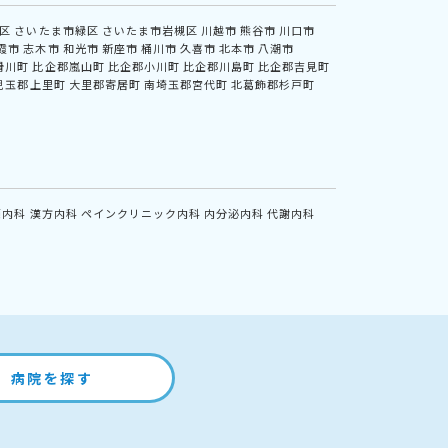
区
さいたま市緑区
さいたま市岩槻区
川越市
熊谷市
川口市
霞市
志木市
和光市
新座市
桶川市
久喜市
北本市
八潮市
滑川町
比企郡嵐山町
比企郡小川町
比企郡川島町
比企郡吉見町
児玉郡上里町
大里郡寄居町
南埼玉郡宮代町
北葛飾郡杉戸町
鏡内科
漢方内科
ペインクリニック内科
内分泌内科
代謝内科
病院を探す