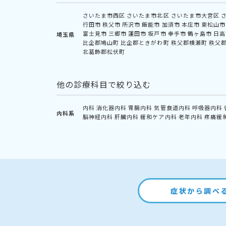
さいたま市西区
さいたま市北区
さいたま市大宮区
行田市
秩父市
所沢市
飯能市
加須市
本庄市
東松山市
富士見市
三郷市
蓮田市
坂戸市
幸手市
鶴ヶ島市
日高
埼玉県
比企郡鳩山町
比企郡ときがわ町
秩父郡横瀬町
秩父
北葛飾郡松伏町
他の診療科目で絞り込む
内科
消化器内科
胃腸内科
気管食道内科
呼吸器内科
内科系
脳神経内科
肝臓内科
緩和ケア内科
老年内科
疼痛緩
症状から調べ