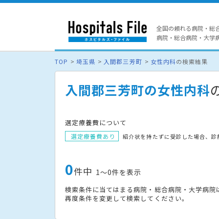
全国の頼れる病院・総
病院・総合病院・大学病院
TOP
埼玉県
入間郡三芳町
女性内科
の検索結果
入間郡三芳町の女性内科
選定療養費について
選定療養費あり
紹介状を持たずに受診した場合、診
0
件中
1〜0件を表示
検索条件に当てはまる病院・総合病院・大学病院
再度条件を変更して検索してください。