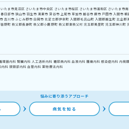
さいたま市見沼区
さいたま市中央区
さいたま市桜区
さいたま市浦和区
さいたま市南
春日部市
狭山市
羽生市
鴻巣市
深谷市
上尾市
草加市
越谷市
蕨市
戸田市
入間市
朝
市
吉川市
ふじみ野市
白岡市
北足立郡伊奈町
入間郡毛呂山町
入間郡越生町
比企郡
郡皆野町
秩父郡長瀞町
秩父郡小鹿野町
秩父郡東秩父村
児玉郡美里町
児玉郡神川町
循環器内科
腎臓内科
人工透析内科
糖尿病内科
血液内科
腫瘍内科
感染症内科
内視
和内科
頭頸部内科
血管内科
薬物療法内科
悩みに寄り添うアプローチ
る
病気を知る