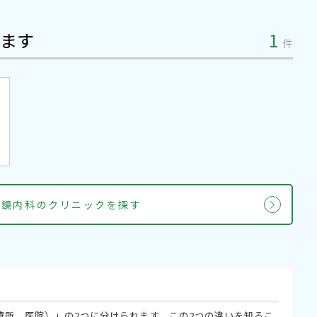
ます
1
件
視鏡内科のクリニックを探す
療所、医院）」の2つに分けられます。この2つの違いを知るこ