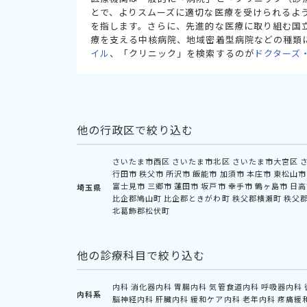
とで、よりスムーズに適切な医療を受けられるよ
を指します。さらに、先進的な医療に取り組む国
療を支える中核病院、地域密着型病院などの種類
イル
、「クリニック」を検索するのが
ドクターズ
他の行政区で絞り込む
さいたま市西区
さいたま市北区
さいたま市大宮区
行田市
秩父市
所沢市
飯能市
加須市
本庄市
東松山市
富士見市
三郷市
蓮田市
坂戸市
幸手市
鶴ヶ島市
日高
埼玉県
比企郡鳩山町
比企郡ときがわ町
秩父郡横瀬町
秩父
北葛飾郡松伏町
他の診療科目で絞り込む
内科
消化器内科
胃腸内科
気管食道内科
呼吸器内科
内科系
脳神経内科
肝臓内科
緩和ケア内科
老年内科
疼痛緩