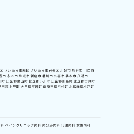
区
さいたま市緑区
さいたま市岩槻区
川越市
熊谷市
川口市
霞市
志木市
和光市
新座市
桶川市
久喜市
北本市
八潮市
川町
比企郡嵐山町
比企郡小川町
比企郡川島町
比企郡吉見町
児玉郡上里町
大里郡寄居町
南埼玉郡宮代町
北葛飾郡杉戸町
内科
ペインクリニック内科
内分泌内科
代謝内科
女性内科