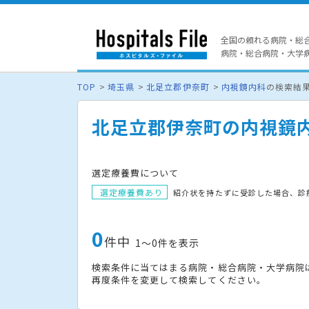
全国の頼れる病院・総
病院・総合病院・大学病院
TOP
埼玉県
北足立郡伊奈町
内視鏡内科
の検索結
北足立郡伊奈町の内視鏡
選定療養費について
選定療養費あり
紹介状を持たずに受診した場合、診
0
件中
1〜0件を表示
検索条件に当てはまる病院・総合病院・大学病院
再度条件を変更して検索してください。