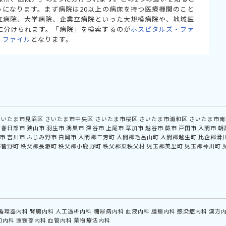
うになります。まず病院は20以上の病床を持つ医療機関のこと
立病院、大学病院、企業立病院といった大規模病院や、地域医
に分けられます。「病院」を検索するのが
ホスピタルズ・ファ
・ファイル
となります。
さいたま市見沼区
さいたま市中央区
さいたま市桜区
さいたま市浦和区
さいたま市南
春日部市
狭山市
羽生市
鴻巣市
深谷市
上尾市
草加市
越谷市
蕨市
戸田市
入間市
朝
市
吉川市
ふじみ野市
白岡市
入間郡三芳町
入間郡毛呂山町
入間郡越生町
比企郡滑
郡皆野町
秩父郡長瀞町
秩父郡小鹿野町
秩父郡東秩父村
児玉郡美里町
児玉郡神川町
循環器内科
腎臓内科
人工透析内科
糖尿病内科
血液内科
腫瘍内科
感染症内科
漢方
和内科
頭頸部内科
血管内科
薬物療法内科