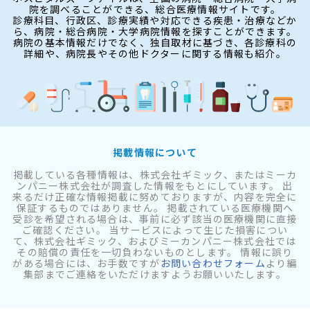
院を調べることができる、総合医療情報サイトです。
診療科目、行政区、診療実績や対応できる疾患・治療などか
ら、病院・総合病院・大学病院情報を探すことができます。
病院の基本情報だけでなく、独自取材に基づき、各診療科の
詳細や、病院長やその他ドクターに関する情報も紹介。
掲載情報について
掲載している各種情報は、株式会社ギミック、またはミーカ
ンパニー株式会社が調査した情報をもとにしています。 出
来るだけ正確な情報掲載に努めておりますが、内容を完全に
保証するものではありません。 掲載されている医療機関へ
受診を希望される場合は、事前に必ず該当の医療機関に直接
ご確認ください。 当サービスによって生じた損害につい
て、株式会社ギミック、およびミーカンパニー株式会社では
その賠償の責任を一切負わないものとします。 情報に誤り
がある場合には、お手数ですが
お問い合わせフォーム
より編
集部までご連絡をいただけますようお願いいたします。