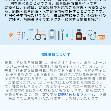
院を調べることができる、総合医療情報サイトです。
診療科目、行政区、診療実績や対応できる疾患・治療などか
ら、病院・総合病院・大学病院情報を探すことができます。
病院の基本情報だけでなく、独自取材に基づき、各診療科の
詳細や、病院長やその他ドクターに関する情報も紹介。
掲載情報について
掲載している各種情報は、株式会社ギミック、またはミーカ
ンパニー株式会社が調査した情報をもとにしています。 出
来るだけ正確な情報掲載に努めておりますが、内容を完全に
保証するものではありません。 掲載されている医療機関へ
受診を希望される場合は、事前に必ず該当の医療機関に直接
ご確認ください。 当サービスによって生じた損害につい
て、株式会社ギミック、およびミーカンパニー株式会社では
その賠償の責任を一切負わないものとします。 情報に誤り
がある場合には、お手数ですが
お問い合わせフォーム
より編
集部までご連絡をいただけますようお願いいたします。