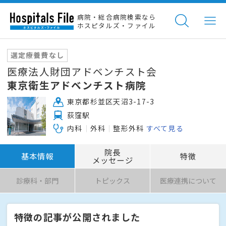
病院・総合病院検索なら
ホスピタルズ・ファイル
選定療養費なし
医療法人財団アドベンチスト会
東京衛生アドベンチスト病院
東京都杉並区天沼3-17-3
荻窪駅
内科
外科
整形外科
すべて見る
院長
基本情報
特徴
メッセージ
診療科・部門
トピックス
医療連携について
特徴の記事が公開されました