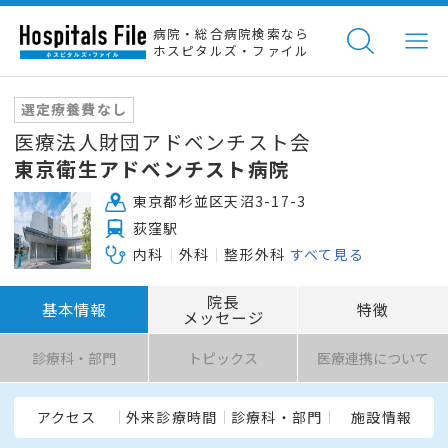
病院・総合病院検索なら
ホスピタルズ・ファイル
選定療養費なし
医療法人財団アドベンチスト会
東京衛生アドベンチスト病院
東京都杉並区天沼3-17-3
荻窪駅
内科
外科
整形外科
すべて見る
院長
基本情報
特徴
メッセージ
診療科・部門
トピックス
医療連携について
アクセス
外来診療時間
診療科・部門
施設情報