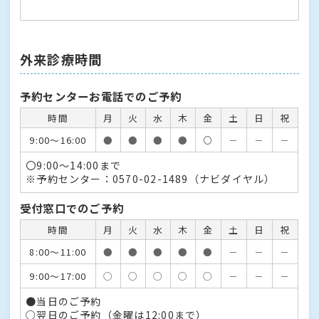
外来診療時間
予約センターお電話でのご予約
時間
月
火
水
木
金
土
日
祝
9:00〜16:00
●
●
●
●
〇
－
－
－
〇9:00～14:00まで
※予約センター：0570-02-1489（ナビダイヤル）
受付窓口でのご予約
時間
月
火
水
木
金
土
日
祝
8:00〜11:00
●
●
●
●
●
－
－
－
9:00〜17:00
○
○
○
○
○
－
－
－
●当日のご予約
○翌日のご予約（金曜は12:00まで）