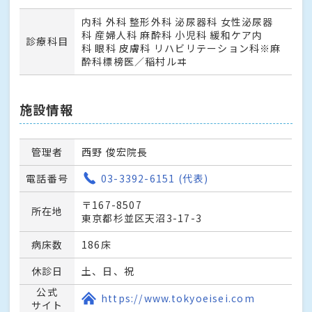
内科 外科 整形外科 泌尿器科 女性泌尿器
科 産婦人科 麻酔科 小児科 緩和ケア内
診療科目
科 眼科 皮膚科 リハビリテーション科※麻
酔科標榜医／稲村ルヰ
施設情報
管理者
西野 俊宏院長
電話番号
03-3392-6151 (代表)
〒167-8507
所在地
東京都杉並区天沼3-17-3
病床数
186床
休診日
土、日、祝
公式
https://www.tokyoeisei.com
サイト