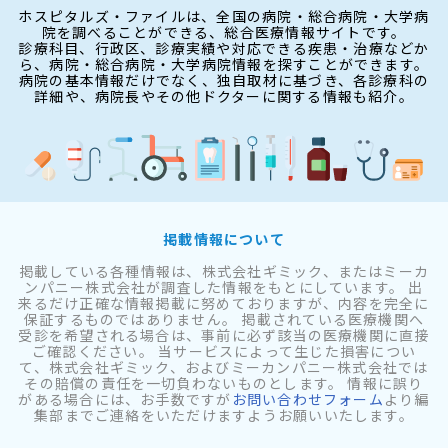
ホスピタルズ・ファイルは、全国の病院・総合病院・大学病
院を調べることができる、総合医療情報サイトです。
診療科目、行政区、診療実績や対応できる疾患・治療などか
ら、病院・総合病院・大学病院情報を探すことができます。
病院の基本情報だけでなく、独自取材に基づき、各診療科の
詳細や、病院長やその他ドクターに関する情報も紹介。
掲載情報について
掲載している各種情報は、株式会社ギミック、またはミーカ
ンパニー株式会社が調査した情報をもとにしています。 出
来るだけ正確な情報掲載に努めておりますが、内容を完全に
保証するものではありません。 掲載されている医療機関へ
受診を希望される場合は、事前に必ず該当の医療機関に直接
ご確認ください。 当サービスによって生じた損害につい
て、株式会社ギミック、およびミーカンパニー株式会社では
その賠償の責任を一切負わないものとします。 情報に誤り
がある場合には、お手数ですが
お問い合わせフォーム
より編
集部までご連絡をいただけますようお願いいたします。