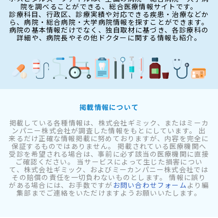
院を調べることができる、総合医療情報サイトです。
診療科目、行政区、診療実績や対応できる疾患・治療などか
ら、病院・総合病院・大学病院情報を探すことができます。
病院の基本情報だけでなく、独自取材に基づき、各診療科の
詳細や、病院長やその他ドクターに関する情報も紹介。
掲載情報について
掲載している各種情報は、株式会社ギミック、またはミーカ
ンパニー株式会社が調査した情報をもとにしています。 出
来るだけ正確な情報掲載に努めておりますが、内容を完全に
保証するものではありません。 掲載されている医療機関へ
受診を希望される場合は、事前に必ず該当の医療機関に直接
ご確認ください。 当サービスによって生じた損害につい
て、株式会社ギミック、およびミーカンパニー株式会社では
その賠償の責任を一切負わないものとします。 情報に誤り
がある場合には、お手数ですが
お問い合わせフォーム
より編
集部までご連絡をいただけますようお願いいたします。