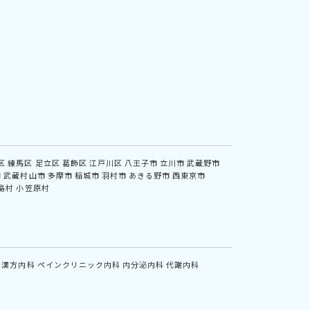
区
練馬区
足立区
葛飾区
江戸川区
八王子市
立川市
武蔵野市
市
武蔵村山市
多摩市
稲城市
羽村市
あきる野市
西東京市
島村
小笠原村
漢方内科
ペインクリニック内科
内分泌内科
代謝内科