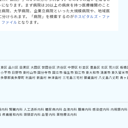
うになります。まず病院は20以上の病床を持つ医療機関のこと
立病院、大学病院、企業立病院といった大規模病院や、地域医
に分けられます。「病院」を検索するのが
ホスピタルズ・ファ
・ファイル
となります。
江東区
品川区
目黒区
大田区
世田谷区
渋谷区
中野区
杉並区
豊島区
北区
荒川区
板橋
小平市
日野市
東村山市
国分寺市
国立市
福生市
狛江市
東大和市
清瀬市
東久留米
西多摩郡奥多摩町
利島村
新島村
神津島村
三宅島三宅村
御蔵島村
八丈島八丈町
青ヶ
器内科
腎臓内科
人工透析内科
糖尿病内科
血液内科
腫瘍内科
感染症内科
内視鏡内科
科
疼痛緩和内科
頭頸部内科
血管内科
薬物療法内科