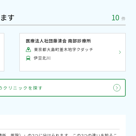
ます
10
件
医療法人社団藤清会 南部診療所
東京都大島町差木地字クダッチ
伊豆北川
科のクリニックを探す
療所、医院）」の2つに分けられます。この2つの違いを知るこ