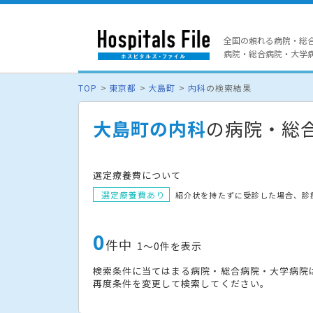
全国の頼れる病院・総
病院・総合病院・大学病院
TOP
東京都
大島町
内科
の検索結果
大島町の内科
の病院・総
選定療養費について
選定療養費あり
紹介状を持たずに受診した場合、診
0
件中
1〜0件を表示
検索条件に当てはまる病院・総合病院・大学病院
再度条件を変更して検索してください。