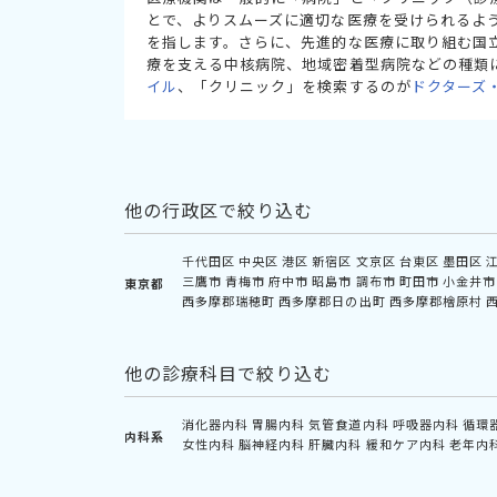
とで、よりスムーズに適切な医療を受けられるよ
を指します。さらに、先進的な医療に取り組む国
療を支える中核病院、地域密着型病院などの種類
イル
、「クリニック」を検索するのが
ドクターズ
他の行政区で絞り込む
千代田区
中央区
港区
新宿区
文京区
台東区
墨田区
三鷹市
青梅市
府中市
昭島市
調布市
町田市
小金井市
東京都
西多摩郡瑞穂町
西多摩郡日の出町
西多摩郡檜原村
他の診療科目で絞り込む
消化器内科
胃腸内科
気管食道内科
呼吸器内科
循環
内科系
女性内科
脳神経内科
肝臓内科
緩和ケア内科
老年内