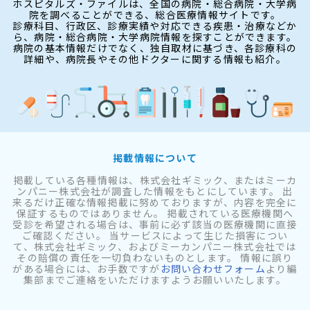
ホスピタルズ・ファイルは、全国の病院・総合病院・大学病
院を調べることができる、総合医療情報サイトです。
診療科目、行政区、診療実績や対応できる疾患・治療などか
ら、病院・総合病院・大学病院情報を探すことができます。
病院の基本情報だけでなく、独自取材に基づき、各診療科の
詳細や、病院長やその他ドクターに関する情報も紹介。
掲載情報について
掲載している各種情報は、株式会社ギミック、またはミーカ
ンパニー株式会社が調査した情報をもとにしています。 出
来るだけ正確な情報掲載に努めておりますが、内容を完全に
保証するものではありません。 掲載されている医療機関へ
受診を希望される場合は、事前に必ず該当の医療機関に直接
ご確認ください。 当サービスによって生じた損害につい
て、株式会社ギミック、およびミーカンパニー株式会社では
その賠償の責任を一切負わないものとします。 情報に誤り
がある場合には、お手数ですが
お問い合わせフォーム
より編
集部までご連絡をいただけますようお願いいたします。