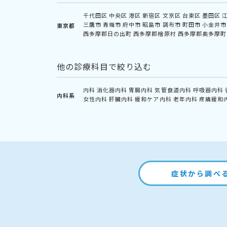
千代田区
中央区
港区
新宿区
文京区
台東区
墨田区
三鷹市
青梅市
府中市
昭島市
調布市
町田市
小金井市
東京都
西多摩郡日の出町
西多摩郡檜原村
西多摩郡奥多摩町
他の診療科目で絞り込む
内科
消化器内科
胃腸内科
気管食道内科
呼吸器内科
内科系
女性内科
肝臓内科
緩和ケア内科
老年内科
疼痛緩和
症状から調べ