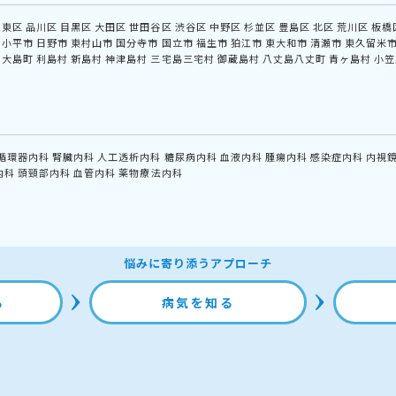
江東区
品川区
目黒区
大田区
世田谷区
渋谷区
中野区
杉並区
豊島区
北区
荒川区
板橋
小平市
日野市
東村山市
国分寺市
国立市
福生市
狛江市
東大和市
清瀬市
東久留米
大島町
利島村
新島村
神津島村
三宅島三宅村
御蔵島村
八丈島八丈町
青ヶ島村
小笠
循環器内科
腎臓内科
人工透析内科
糖尿病内科
血液内科
腫瘍内科
感染症内科
内視
内科
頭頸部内科
血管内科
薬物療法内科
悩みに寄り添うアプローチ
る
病気を知る