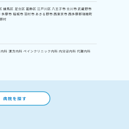
区
練馬区
足立区
葛飾区
江戸川区
八王子市
立川市
武蔵野市
市
多摩市
稲城市
羽村市
あきる野市
西東京市
西多摩郡瑞穂町
原村
鏡内科
漢方内科
ペインクリニック内科
内分泌内科
代謝内科
病院を探す