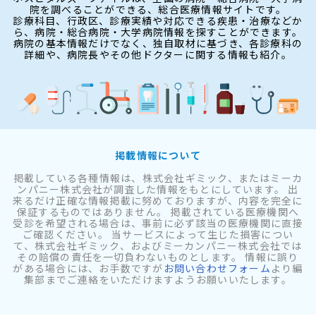
院を調べることができる、総合医療情報サイトです。
診療科目、行政区、診療実績や対応できる疾患・治療などか
ら、病院・総合病院・大学病院情報を探すことができます。
病院の基本情報だけでなく、独自取材に基づき、各診療科の
詳細や、病院長やその他ドクターに関する情報も紹介。
掲載情報について
掲載している各種情報は、株式会社ギミック、またはミーカ
ンパニー株式会社が調査した情報をもとにしています。 出
来るだけ正確な情報掲載に努めておりますが、内容を完全に
保証するものではありません。 掲載されている医療機関へ
受診を希望される場合は、事前に必ず該当の医療機関に直接
ご確認ください。 当サービスによって生じた損害につい
て、株式会社ギミック、およびミーカンパニー株式会社では
その賠償の責任を一切負わないものとします。 情報に誤り
がある場合には、お手数ですが
お問い合わせフォーム
より編
集部までご連絡をいただけますようお願いいたします。