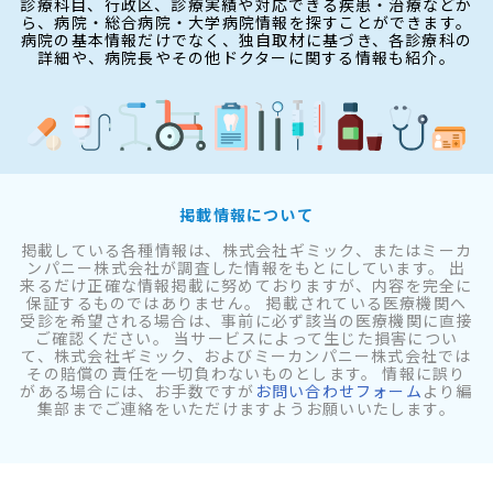
診療科目、行政区、診療実績や対応できる疾患・治療などか
ら、病院・総合病院・大学病院情報を探すことができます。
病院の基本情報だけでなく、独自取材に基づき、各診療科の
詳細や、病院長やその他ドクターに関する情報も紹介。
掲載情報について
掲載している各種情報は、株式会社ギミック、またはミーカ
ンパニー株式会社が調査した情報をもとにしています。 出
来るだけ正確な情報掲載に努めておりますが、内容を完全に
保証するものではありません。 掲載されている医療機関へ
受診を希望される場合は、事前に必ず該当の医療機関に直接
ご確認ください。 当サービスによって生じた損害につい
て、株式会社ギミック、およびミーカンパニー株式会社では
その賠償の責任を一切負わないものとします。 情報に誤り
がある場合には、お手数ですが
お問い合わせフォーム
より編
集部までご連絡をいただけますようお願いいたします。