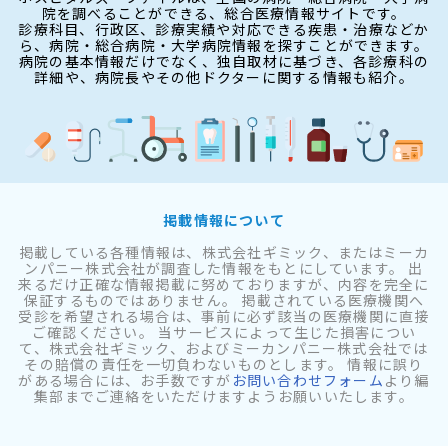
院を調べることができる、総合医療情報サイトです。
診療科目、行政区、診療実績や対応できる疾患・治療などか
ら、病院・総合病院・大学病院情報を探すことができます。
病院の基本情報だけでなく、独自取材に基づき、各診療科の
詳細や、病院長やその他ドクターに関する情報も紹介。
掲載情報について
掲載している各種情報は、株式会社ギミック、またはミーカ
ンパニー株式会社が調査した情報をもとにしています。 出
来るだけ正確な情報掲載に努めておりますが、内容を完全に
保証するものではありません。 掲載されている医療機関へ
受診を希望される場合は、事前に必ず該当の医療機関に直接
ご確認ください。 当サービスによって生じた損害につい
て、株式会社ギミック、およびミーカンパニー株式会社では
その賠償の責任を一切負わないものとします。 情報に誤り
がある場合には、お手数ですが
お問い合わせフォーム
より編
集部までご連絡をいただけますようお願いいたします。