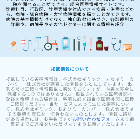
院を調べることができる、総合医療情報サイトです。
診療科目、行政区、診療実績や対応できる疾患・治療などか
ら、病院・総合病院・大学病院情報を探すことができます。
病院の基本情報だけでなく、独自取材に基づき、各診療科の
詳細や、病院長やその他ドクターに関する情報も紹介。
掲載情報について
掲載している各種情報は、株式会社ギミック、またはミーカ
ンパニー株式会社が調査した情報をもとにしています。 出
来るだけ正確な情報掲載に努めておりますが、内容を完全に
保証するものではありません。 掲載されている医療機関へ
受診を希望される場合は、事前に必ず該当の医療機関に直接
ご確認ください。 当サービスによって生じた損害につい
て、株式会社ギミック、およびミーカンパニー株式会社では
その賠償の責任を一切負わないものとします。 情報に誤り
がある場合には、お手数ですが
お問い合わせフォーム
より編
集部までご連絡をいただけますようお願いいたします。