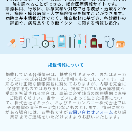
院を調べることができる、総合医療情報サイトです。
診療科目、行政区、診療実績や対応できる疾患・治療などか
ら、病院・総合病院・大学病院情報を探すことができます。
病院の基本情報だけでなく、独自取材に基づき、各診療科の
詳細や、病院長やその他ドクターに関する情報も紹介。
掲載情報について
掲載している各種情報は、株式会社ギミック、またはミーカ
ンパニー株式会社が調査した情報をもとにしています。 出
来るだけ正確な情報掲載に努めておりますが、内容を完全に
保証するものではありません。 掲載されている医療機関へ
受診を希望される場合は、事前に必ず該当の医療機関に直接
ご確認ください。 当サービスによって生じた損害につい
て、株式会社ギミック、およびミーカンパニー株式会社では
その賠償の責任を一切負わないものとします。 情報に誤り
がある場合には、お手数ですが
お問い合わせフォーム
より編
集部までご連絡をいただけますようお願いいたします。