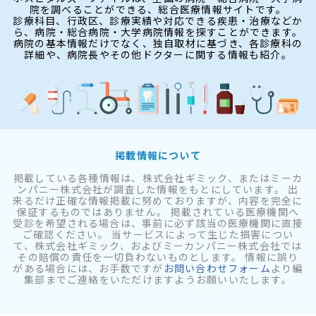
院を調べることができる、総合医療情報サイトです。
診療科目、行政区、診療実績や対応できる疾患・治療などか
ら、病院・総合病院・大学病院情報を探すことができます。
病院の基本情報だけでなく、独自取材に基づき、各診療科の
詳細や、病院長やその他ドクターに関する情報も紹介。
掲載情報について
掲載している各種情報は、株式会社ギミック、またはミーカ
ンパニー株式会社が調査した情報をもとにしています。 出
来るだけ正確な情報掲載に努めておりますが、内容を完全に
保証するものではありません。 掲載されている医療機関へ
受診を希望される場合は、事前に必ず該当の医療機関に直接
ご確認ください。 当サービスによって生じた損害につい
て、株式会社ギミック、およびミーカンパニー株式会社では
その賠償の責任を一切負わないものとします。 情報に誤り
がある場合には、お手数ですが
お問い合わせフォーム
より編
集部までご連絡をいただけますようお願いいたします。