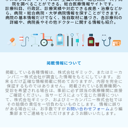
院を調べることができる、総合医療情報サイトです。
診療科目、行政区、診療実績や対応できる疾患・治療などか
ら、病院・総合病院・大学病院情報を探すことができます。
病院の基本情報だけでなく、独自取材に基づき、各診療科の
詳細や、病院長やその他ドクターに関する情報も紹介。
掲載情報について
掲載している各種情報は、株式会社ギミック、またはミーカ
ンパニー株式会社が調査した情報をもとにしています。 出
来るだけ正確な情報掲載に努めておりますが、内容を完全に
保証するものではありません。 掲載されている医療機関へ
受診を希望される場合は、事前に必ず該当の医療機関に直接
ご確認ください。 当サービスによって生じた損害につい
て、株式会社ギミック、およびミーカンパニー株式会社では
その賠償の責任を一切負わないものとします。 情報に誤り
がある場合には、お手数ですが
お問い合わせフォーム
より編
集部までご連絡をいただけますようお願いいたします。