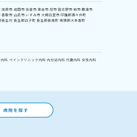
市
茂原市
成田市
佐倉市
東金市
旭市
習志野市
柏市
勝浦市
市
香取市
山武市
いすみ市
大網白里市
印旛郡酒々井町
郡長生村
長生郡白子町
長生郡長南町
夷隅郡大多喜町
方内科
ペインクリニック内科
内分泌内科
代謝内科
女性内科
病院を探す