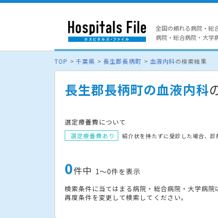
全国の頼れる病院・総
病院・総合病院・大学病院
TOP
千葉県
長生郡長柄町
血液内科
の検索結果
長生郡長柄町の血液内科
選定療養費について
選定療養費あり
紹介状を持たずに受診した場合、診
0
件中
1〜0件を表示
検索条件に当てはまる病院・総合病院・大学病院
再度条件を変更して検索してください。