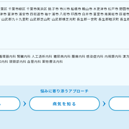
若葉区
千葉市緑区
千葉市美浜区
銚子市
市川市
船橋市
館山市
木更津市
松戸市
野田
津市
富津市
浦安市
四街道市
袖ケ浦市
八街市
印西市
白井市
富里市
南房総市
匝瑳
町
山武郡九十九里町
山武郡芝山町
山武郡横芝光町
長生郡一宮町
長生郡睦沢町
長生
循環器内科
腎臓内科
人工透析内科
糖尿病内科
腫瘍内科
感染症内科
内視鏡内科
漢
和内科
頭頸部内科
血管内科
薬物療法内科
悩みに寄り添うアプローチ
る
病気を知る