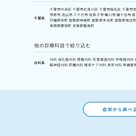
千葉市中央区
千葉市花見川区
千葉市稲毛区
千葉市
市原市
流山市
八千代市
我孫子市
鴨川市
鎌ケ谷市
君
千葉県
印旛郡栄町
香取郡神崎町
香取郡多古町
香取郡東庄
夷隅郡御宿町
安房郡鋸南町
他の診療科目で絞り込む
内科
消化器内科
胃腸内科
気管食道内科
呼吸器内科
内科系
脳神経内科
肝臓内科
緩和ケア内科
老年内科
疼痛緩
症状から調べ