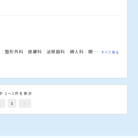
科
整形外科
皮膚科
泌尿器科
婦人科
眼科
耳鼻咽喉科
リ
すべて見る
中 1～1件を表示
1