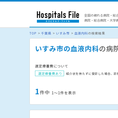
全国の頼れる病院・総
病院・総合病院・大学病院
TOP
千葉県
いすみ市
血液内科
の検索結果
いすみ市の血液内科
の病
選定療養費について
選定療養費あり
紹介状を持たずに受診した場合、診
1
件中
1〜1件を表示