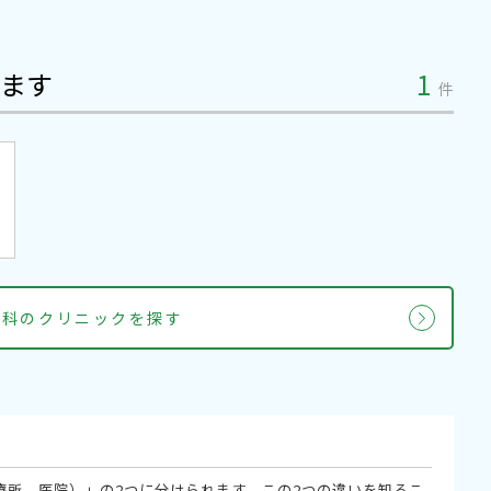
ます
1
件
内科のクリニックを探す
療所、医院）」の2つに分けられます。この2つの違いを知るこ