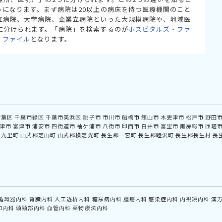
うになります。まず病院は20以上の病床を持つ医療機関のこと
立病院、大学病院、企業立病院といった大規模病院や、地域医
に分けられます。「病院」を検索するのが
ホスピタルズ・ファ
・ファイル
となります。
若葉区
千葉市緑区
千葉市美浜区
銚子市
市川市
船橋市
館山市
木更津市
松戸市
野田
津市
富津市
浦安市
四街道市
袖ケ浦市
八街市
印西市
白井市
富里市
南房総市
匝瑳
十九里町
山武郡芝山町
山武郡横芝光町
長生郡一宮町
長生郡睦沢町
長生郡長生村
長
循環器内科
腎臓内科
人工透析内科
糖尿病内科
腫瘍内科
感染症内科
内視鏡内科
漢
和内科
頭頸部内科
血管内科
薬物療法内科