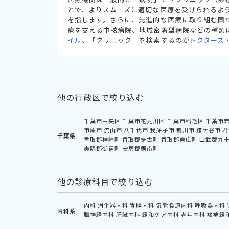
とで、よりスムーズに適切な医療を受けられるよ
を指します。さらに、先進的な医療に取り組む国
療を支える中核病院、地域密着型病院などの種類
イル
、「クリニック」を検索するのが
ドクターズ
他の行政区で絞り込む
千葉市中央区
千葉市花見川区
千葉市稲毛区
千葉市
市原市
流山市
八千代市
我孫子市
鴨川市
鎌ケ谷市
君
千葉県
香取郡神崎町
香取郡多古町
香取郡東庄町
山武郡九
夷隅郡御宿町
安房郡鋸南町
他の診療科目で絞り込む
内科
消化器内科
胃腸内科
気管食道内科
呼吸器内科
内科系
脳神経内科
肝臓内科
緩和ケア内科
老年内科
疼痛緩