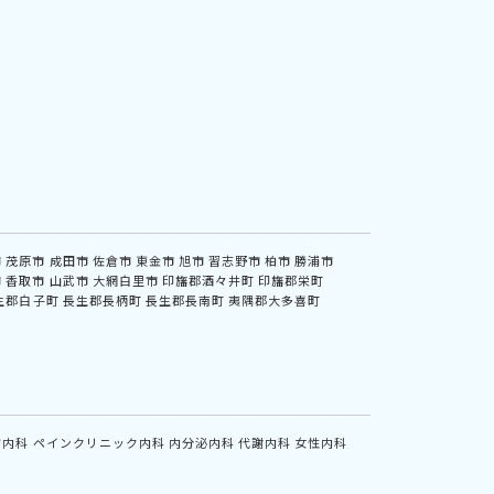
市
茂原市
成田市
佐倉市
東金市
旭市
習志野市
柏市
勝浦市
市
香取市
山武市
大網白里市
印旛郡酒々井町
印旛郡栄町
生郡白子町
長生郡長柄町
長生郡長南町
夷隅郡大多喜町
方内科
ペインクリニック内科
内分泌内科
代謝内科
女性内科