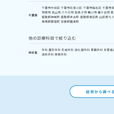
千葉市中央区
千葉市花見川区
千葉市稲毛区
千葉市
市原市
流山市
八千代市
我孫子市
鴨川市
鎌ケ谷市
君
千葉県
香取郡神崎町
香取郡多古町
香取郡東庄町
山武郡九
夷隅郡御宿町
安房郡鋸南町
他の診療科目で絞り込む
外科
整形外科
形成外科
消化器外科
胃腸外科
気管食
外科系
透析外科
移植外科
症状から調べ