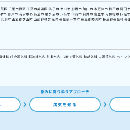
若葉区
千葉市緑区
千葉市美浜区
銚子市
市川市
船橋市
館山市
木更津市
松戸市
野田
津市
富津市
浦安市
四街道市
袖ケ浦市
八街市
印西市
白井市
富里市
南房総市
匝瑳
十九里町
山武郡芝山町
山武郡横芝光町
長生郡一宮町
長生郡睦沢町
長生郡長生村
長
道外科
呼吸器外科
脳神経外科
乳腺外科
心臓血管外科
胸部外科
内視鏡外科
ペイン
悩みに寄り添うアプローチ
る
病気を知る