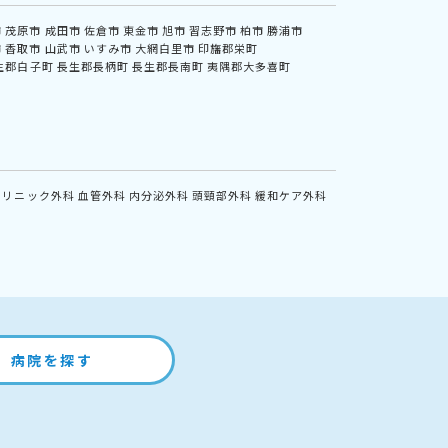
市
茂原市
成田市
佐倉市
東金市
旭市
習志野市
柏市
勝浦市
市
香取市
山武市
いすみ市
大網白里市
印旛郡栄町
生郡白子町
長生郡長柄町
長生郡長南町
夷隅郡大多喜町
クリニック外科
血管外科
内分泌外科
頭頸部外科
緩和ケア外科
病院を探す