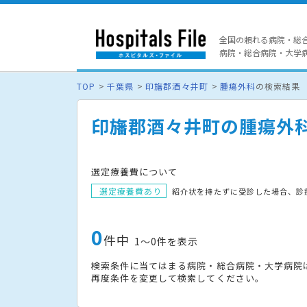
全国の頼れる病院・総
病院・総合病院・大学病院
TOP
千葉県
印旛郡酒々井町
腫瘍外科
の検索結果
印旛郡酒々井町の腫瘍外
選定療養費について
選定療養費あり
紹介状を持たずに受診した場合、診
0
件中
1〜0件を表示
検索条件に当てはまる病院・総合病院・大学病院
再度条件を変更して検索してください。