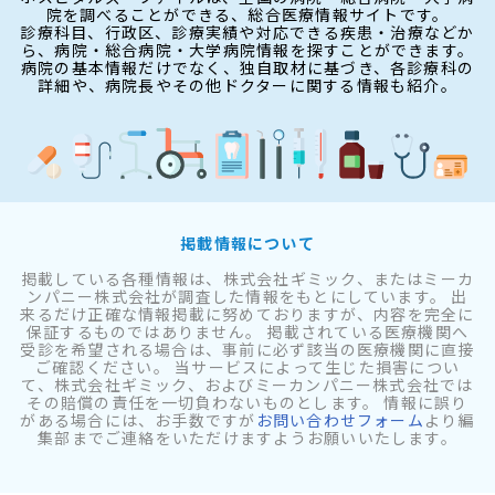
院を調べることができる、総合医療情報サイトです。
診療科目、行政区、診療実績や対応できる疾患・治療などか
ら、病院・総合病院・大学病院情報を探すことができます。
病院の基本情報だけでなく、独自取材に基づき、各診療科の
詳細や、病院長やその他ドクターに関する情報も紹介。
掲載情報について
掲載している各種情報は、株式会社ギミック、またはミーカ
ンパニー株式会社が調査した情報をもとにしています。 出
来るだけ正確な情報掲載に努めておりますが、内容を完全に
保証するものではありません。 掲載されている医療機関へ
受診を希望される場合は、事前に必ず該当の医療機関に直接
ご確認ください。 当サービスによって生じた損害につい
て、株式会社ギミック、およびミーカンパニー株式会社では
その賠償の責任を一切負わないものとします。 情報に誤り
がある場合には、お手数ですが
お問い合わせフォーム
より編
集部までご連絡をいただけますようお願いいたします。